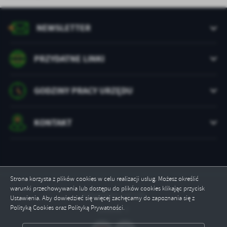
NEWSLETTER
PRZYDATNE LINKI
GODZINY PRACY URZĘDU
KONTAKT
Strona korzysta z plików cookies w celu realizacji usług. Możesz określić
warunki przechowywania lub dostępu do plików cookies klikając przycisk
Odwiedzin: 147195
Ustawienia. Aby dowiedzieć się więcej zachęcamy do zapoznania się z
Polityką Cookies oraz Polityką Prywatności.
Online: 7
ZAPISZ WYBRANE