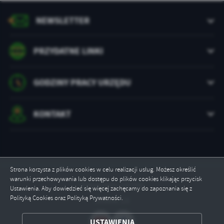
treści w postaci wiadomości, ofert, komunikatów mediów
społecznościowych.
NEWSLETTER
PRZYDATNE LINKI
GODZINY PRACY URZĘDU
KONTAKT
Strona korzysta z plików cookies w celu realizacji usług. Możesz określić
warunki przechowywania lub dostępu do plików cookies klikając przycisk
Odwiedzin: 147956
Ustawienia. Aby dowiedzieć się więcej zachęcamy do zapoznania się z
Polityką Cookies oraz Polityką Prywatności.
Online: 13
USTAWIENIA
ZAPISZ WYBRANE